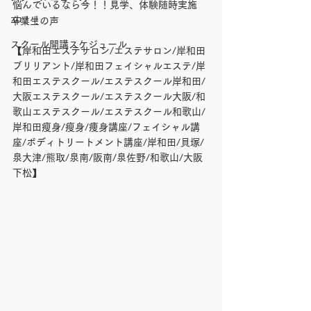
悩んでいるなら今！！見学、体験随時実施
中！！
卒業生の声
スクール開講スケジュール
【岸和田エステサロン/エステサロン/岸和田
ブリリアント/岸和田フェイシャルエステ/岸
和田エステスクール/エステスクール岸和田/
大阪エステスクール/エステスクール大阪/和
歌山エステスクール/エステスクール和歌山/
岸和田瘦身/瘦身/痩身講座/フェイシャル講
座/ボディトリートメント講座/岸和田/貝塚/
泉大津/熊取/泉南/阪南/泉佐野/和歌山/大阪
下松】