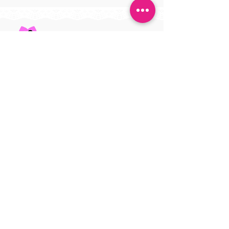
Esthe＆Nail Brilliant
​エステ＆ネイル ブリリアント
5960823
7月度生徒募集中！｜エス
6月度生徒募集
岸和田市下松町5086
テスクール
テスクール
​open / 月－金 10:00~22:00
土日祝 10:00~20:00
不定休
close /
tel /
090-9986-0772
ご来店前の質問・相談は公式ラインへ
​ロゴをタップでお友達登録！