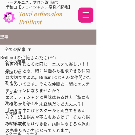
トータルエステサロンBrilliant
岸和田【フェイシャル／痩身／脱毛】
記事
全ての記事
Brilliantの生徒さんたち(^^♪
全ての記事
皆目指すところは同じ。エステて楽しい！！
楽しいことも、時には悩みも相談できる仲間
お知らせ
は大切ですよね。Brilliantにはそんな仲間がた
ネイル
くさんいてます。そんな仲間と一緒にエステ
ティシャンになりませんか？
エステ
エステティシャンに興味はあるけど「私にも
アスリートネイル
できるかな？」「未経験だけど大丈夫？」
「子育て中だけどスクールと両立できるか
美容脱毛
な？」沢山悩みや不安もあるはず。そんな悩
お客様の声
みや不安初めは付き物。講師はもちろん沢山
の先輩たちが力になってくれます。
スクールニュース