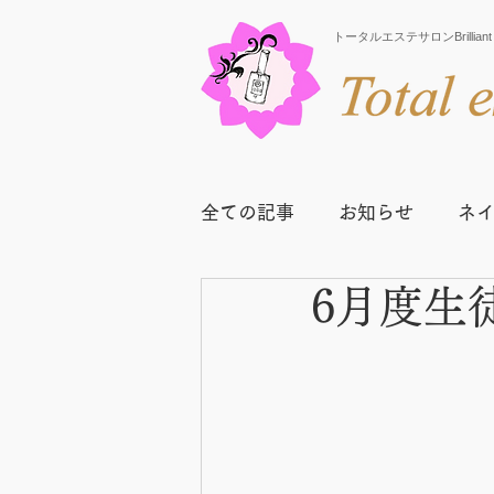
トータルエステサロンBrill
全ての記事
お知らせ
ネ
6月度生
スクールニュース
卒業