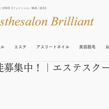
iant｜岸和田【フェイシャル／痩身／脱毛】
イル
エステ
アスリートネイル
美容脱毛
徒募集中！｜エステスク
生の声
スクール開講スケジュール