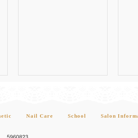
hetic
Nail Care
School
Salon Inform
5960823