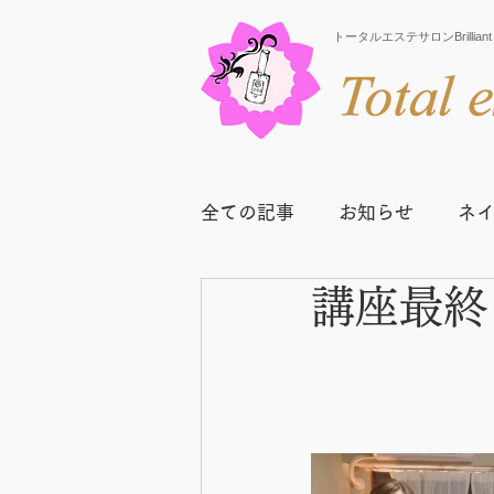
トータルエステサロンBrill
全ての記事
お知らせ
ネ
講座最終
スクールニュース
卒業