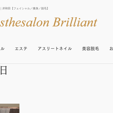
iant｜岸和田【フェイシャル／痩身／脱毛】
イル
エステ
アスリートネイル
美容脱毛
日
生の声
スクール開講スケジュール